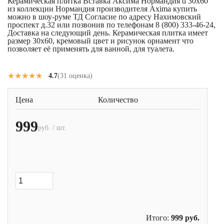
Керамическая плитка Вставка Аксима Нормандия d 30x60
из коллекции Нормандия производителя Axima купить
можно в шоу-руме ТД Согласие по адресу Нахимовский
проспект д.32 или позвонив по телефонам 8 (800) 333-46-24,
Доставка на следующий день. Керамическая плитка имеет
размер 30x60, кремовый цвет и рисунок орнамент что
позволяет её применять для ванной, для туалета.
★★★★★
★★★★★
4.7
(31 оценка)
Цена
Количество
999
руб. / шт.
Итого:
999
руб.