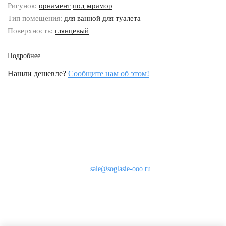
Рисунок:
орнамент
под мрамор
Тип помещения:
для ванной
для туалета
Поверхность:
глянцевый
Подробнее
Нашли дешевле?
Сообщите нам об этом!
Наши контакты
8 (800) 333-46-24
Бесплатно по России
sale@soglasie-ooo.ru
г. Москва, Нахимовский пр-т д. 32
Оплата
Доставка