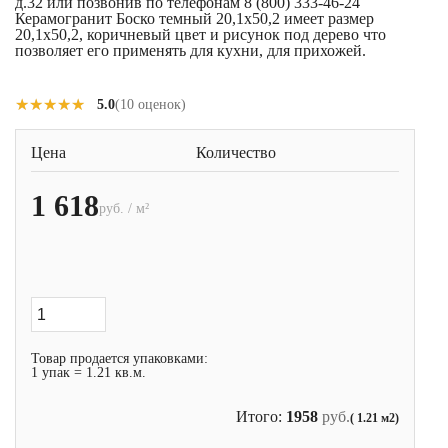
д.32 или позвонив по телефонам 8 (800) 333-46-24
Керамогранит Боско темный 20,1x50,2 имеет размер
20,1x50,2, коричневый цвет и рисунок под дерево что
позволяет его применять для кухни, для прихожей.
★★★★★
★★★★★
5.0
(10 оценок)
Цена
Количество
1 618
руб. / м²
Товар продается упаковками:
1 упак = 1.21 кв.м.
Итого:
1958
руб.
( 1.21 м2)