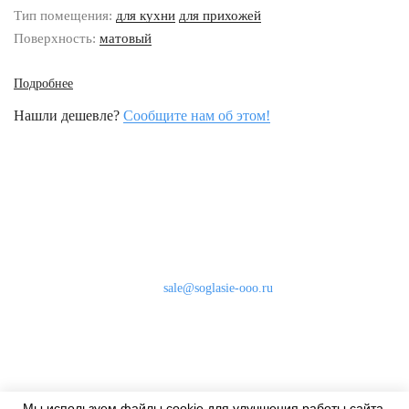
Тип помещения:
для кухни
для прихожей
Поверхность:
матовый
Подробнее
Нашли дешевле?
Сообщите нам об этом!
Наши контакты
8 (800) 333-46-24
Бесплатно по России
sale@soglasie-ooo.ru
г. Москва, Нахимовский пр-т д. 32
Оплата
Доставка
Мы используем файлы cookie для улучшения работы сайта.