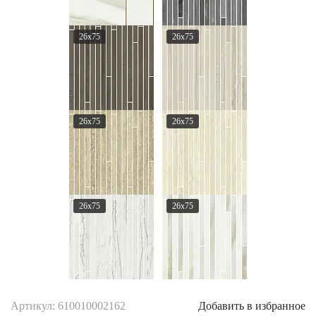
26x75
26x75
26x75
26x75
26x75
26x75
Артикул: 610010002162
Добавить в избранное