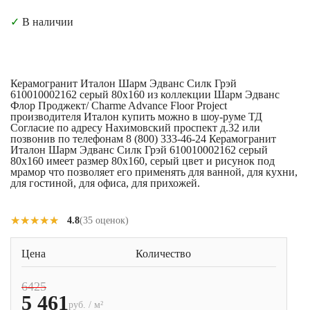
✓
В наличии
Керамогранит Италон Шарм Эдванс Силк Грэй
610010002162 серый 80x160 из коллекции Шарм Эдванс
Флор Проджект/ Charme Advance Floor Project
производителя Италон купить можно в шоу-руме ТД
Согласие по адресу Нахимовский проспект д.32 или
позвонив по телефонам 8 (800) 333-46-24 Керамогранит
Италон Шарм Эдванс Силк Грэй 610010002162 серый
80x160 имеет размер 80x160, серый цвет и рисунок под
мрамор что позволяет его применять для ванной, для кухни,
для гостиной, для офиса, для прихожей.
★★★★★
★★★★★
4.8
(35 оценок)
Цена
Количество
6425
5 461
руб. / м²