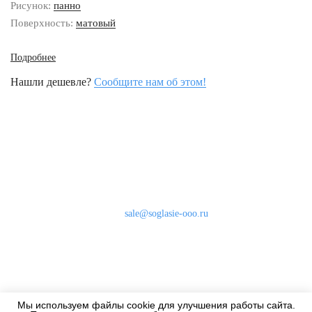
Рисунок:
панно
Поверхность:
матовый
Подробнее
Нашли дешевле?
Сообщите нам об этом!
Наши контакты
8 (800) 333-46-24
Бесплатно по России
sale@soglasie-ooo.ru
г. Москва, Нахимовский пр-т д. 32
Оплата
Доставка
Мы используем файлы cookie для улучшения работы сайта.
Дизайнерам