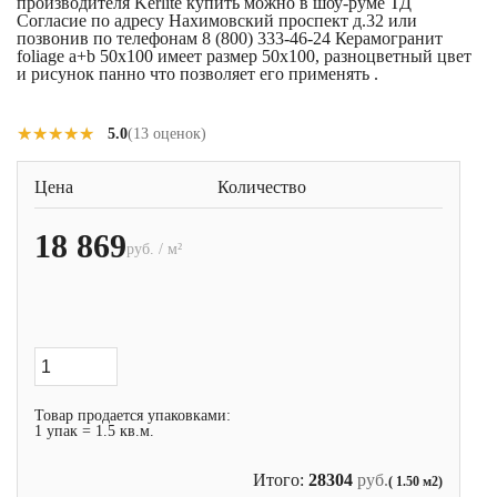
производителя Kerlite купить можно в шоу-руме ТД
Согласие по адресу Нахимовский проспект д.32 или
позвонив по телефонам 8 (800) 333-46-24 Керамогранит
foliage a+b 50x100 имеет размер 50x100, разноцветный цвет
и рисунок панно что позволяет его применять .
★★★★★
★★★★★
5.0
(13 оценок)
Цена
Количество
18 869
руб. / м²
Товар продается упаковками:
1 упак = 1.5 кв.м.
Итого:
28304
руб.
( 1.50 м2)