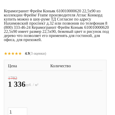
Керамогранит Фрейм Коньяк 610010000620 22,5x90 из
коллекции Фрейм/ Frame производителя Атлас Конкорд
купить можно в шоу-руме ТД Согласие по адресу
Нахимовский проспект д.32 или позвонив по телефонам 8
(800) 333-46-24 Керамогранит Фрейм Коньяк 610010000620
22,5x90 имеет размер 22,5x90, бежевый цвет и рисунок под
дерево что позволяет его применять для гостиной, для
офиса, для прихожей.
★★★★★
★★★★★
4.9
(3 оценки)
Цена
Количество
1782
1 336
руб. / м²