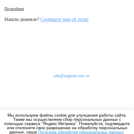
Подробнее
Нашли дешевле?
Сообщите нам об этом!
Наши контакты
8 (800) 333-46-24
Бесплатно по России
sale@soglasie-ooo.ru
г. Москва, Нахимовский пр-т д. 32
Оплата
Доставка
Мы используем файлы cookie для улучшения работы сайта.
Дизайнерам
Также мы осуществляем сбор персональных данных с
помощью сервиса “Яндекс.Метрика". Пожалуйста, подтвердите
или отклоните свое разрешение на обработку персональных
данных, наша
Политика обработки персональных данных
.