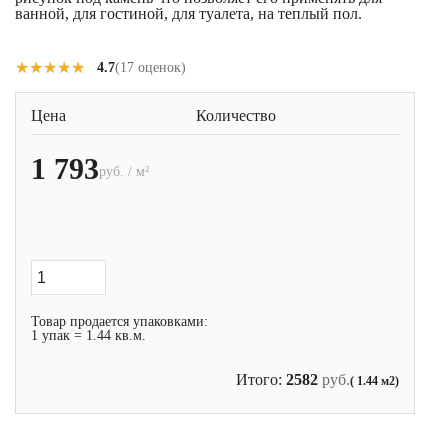
ванной, для гостиной, для туалета, на теплый пол.
★★★★★
★★★★★
4.7
(17 оценок)
Цена
Количество
1 793
руб. / м²
Товар продается упаковками:
1 упак = 1.44 кв.м.
Итого:
2582
руб.
( 1.44 м2)