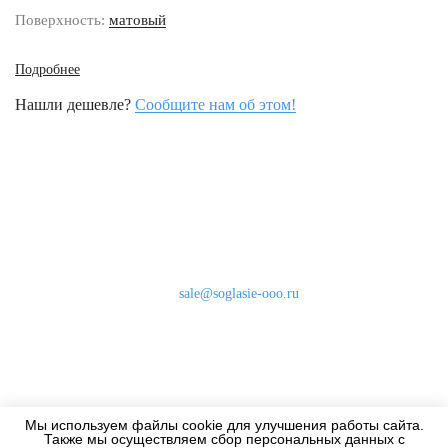
Поверхность:
матовый
Подробнее
Нашли дешевле?
Сообщите нам об этом!
Наши контакты
8 (800) 333-46-24
Бесплатно по России
sale@soglasie-ooo.ru
г. Москва, Нахимовский пр-т д. 32
Оплата
Доставка
Мы используем файлы cookie для улучшения работы сайта.
Дизайнерам
Также мы осуществляем сбор персональных данных с