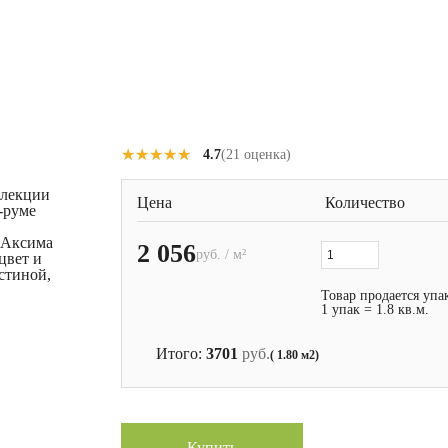
★★★★★
★★★★★
4.7
(21 оценка)
ллекции
Цена
Количество
-руме
т Аксима
2 056
руб. / м²
цвет и
стиной,
Товар продается упа
1 упак = 1.8 кв.м.
Итого:
3701
руб.
( 1.80 м2)
Купить