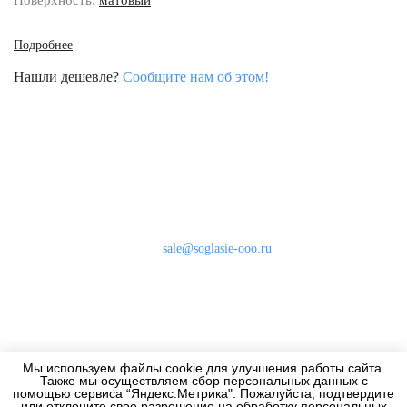
Поверхность:
матовый
Подробнее
Нашли дешевле?
Сообщите нам об этом!
Наши контакты
8 (800) 333-46-24
Бесплатно по России
sale@soglasie-ooo.ru
г. Москва, Нахимовский пр-т д. 32
Оплата
Доставка
Мы используем файлы cookie для улучшения работы сайта.
Дизайнерам
Также мы осуществляем сбор персональных данных с
помощью сервиса “Яндекс.Метрика". Пожалуйста, подтвердите
или отклоните свое разрешение на обработку персональных