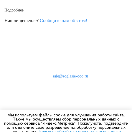
Подробнее
Нашли дешевле?
Сообщите нам об этом!
Наши контакты
8 (800) 333-46-24
Бесплатно по России
sale@soglasie-ooo.ru
г. Москва, Нахимовский пр-т д. 32
Оплата
Доставка
Мы используем файлы cookie для улучшения работы сайта.
Дизайнерам
Также мы осуществляем сбор персональных данных с
помощью сервиса “Яндекс.Метрика". Пожалуйста, подтвердите
или отклоните свое разрешение на обработку персональных
данных, наша
Политика обработки персональных данных
.