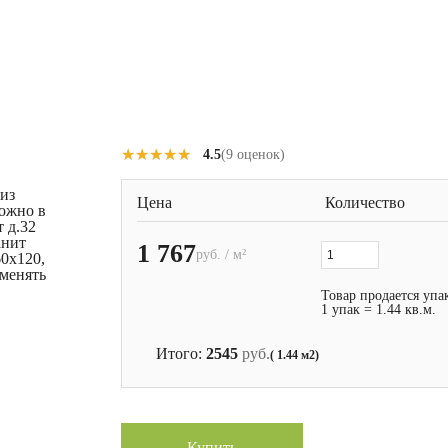
★★★★★
★★★★★
4.5
(9 оценок)
 из
Цена
Количество
можно в
 д.32
анит
1 767
руб. / м²
60x120,
именять
Товар продается упа
1 упак = 1.44 кв.м.
Итого:
2545
руб.
( 1.44 м2)
Купить