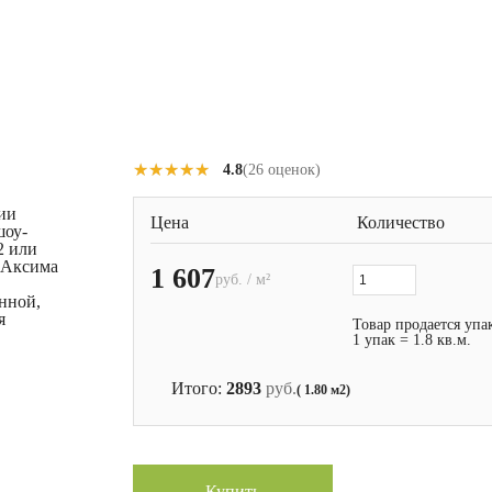
★★★★★
★★★★★
4.8
(26 оценок)
ции
Цена
Количество
шоу-
2 или
т Аксима
1 607
руб. / м²
анной,
я
Товар продается упа
1 упак = 1.8 кв.м.
Итого:
2893
руб.
( 1.80 м2)
Купить