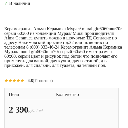
✓
В наличии
Керамогранит Альма Керамика Мурал/ mural gfu6060mur70r
серый 60x60 из коллекции Мурал/ Mural производителя
Alma Ceramica купить можно в шоу-руме ТД Согласие по
адресу Нахимовский проспект д.32 или позвонив по
телефонам 8 (800) 333-46-24 Керамогранит Альма Керамика
Мурал/ mural gfu6060mur70r серый 60x60 имеет размер
60x60, серый цвет и рисунок под бетон что позволяет его
применять для ванной, для кухни, для гостиной, для
прихожей, для спальни, для туалета, на теплый пол.
★★★★★
★★★★★
4.8
(11 оценок)
Цена
Количество
2 390
руб. / м²