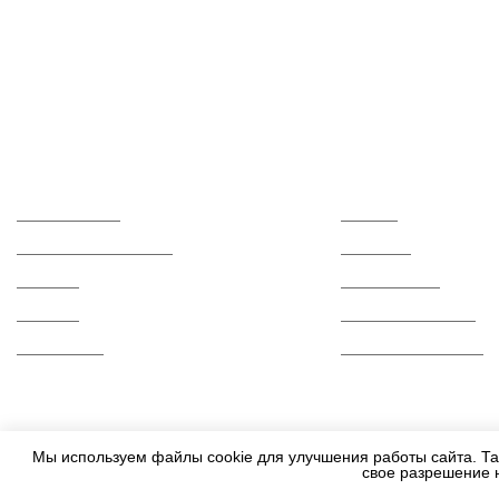
Каталог
О компании
Керамогранит
Отзывы
Керамическая плитка
Контакты
Мозаика
Сертификаты
Ступени
Вопросы и ответы
Распродажа
Гарантии и возврат
Мы используем файлы cookie для улучшения работы сайта. Та
свое разрешение 
2010-2026 - Все права защищены.