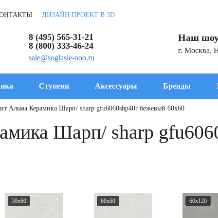
ОНТАКТЫ
ДИЗАЙН ПРОЕКТ В 3D
8 (495) 565-31-21
Наш шоу
8 (800) 333-46-24
г. Москва, 
sale@soglasie-ooo.ru
ика
Ступени
Аксессуары
Бренды
ит Альма Керамика Шарп/ sharp gfu6060shp40r бежевый 60x60
амика Шарп/ sharp gfu606
30x60
60x60
60x120