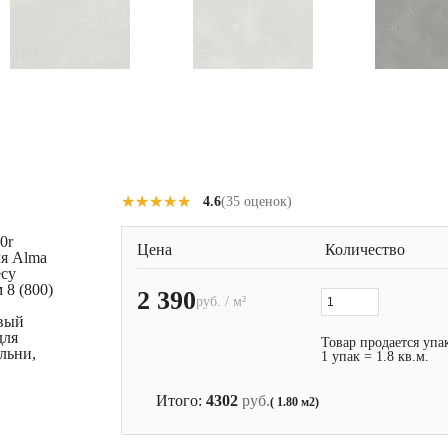
★★★★★
★★★★★
4.6
(35 оценок)
0r
Цена
Количество
ля Alma
есу
 8 (800)
2 390
руб. / м²
евый
для
Товар продается упа
альни,
1 упак = 1.8 кв.м.
Итого:
4302
руб.
( 1.80 м2)