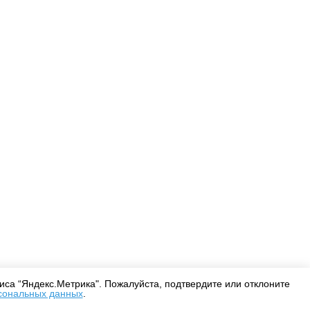
Оплата
Доставка
Дизайнерам
са “Яндекс.Метрика". Пожалуйста, подтвердите или отклоните
сональных данных
.
Согласие на обработку персональных данных