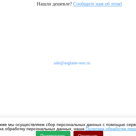
Нашли дешевле?
Сообщите нам об этом!
Наши контакты
8 (800) 333-46-24
Бесплатно по России
sale@soglasie-ooo.ru
г. Москва, Нахимовский пр-т д. 32
кже мы осуществляем сбор персональных данных с помощью серви
на обработку персональных данных, наша
Политика обработки пер
Подтвердить
Отклонить