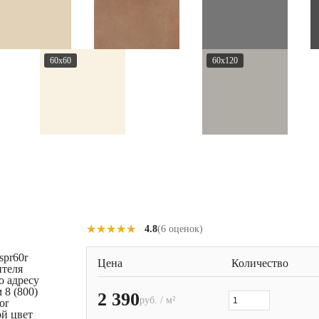
60x60
60x120
★★★★★
★★★★★
4.8
(6 оценок)
spr60r
Цена
Количество
ителя
о адресу
 8 (800)
2 390
руб. / м²
or
ой цвет