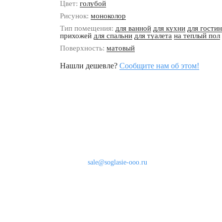
Цвет:
голубой
Рисунок:
моноколор
Тип помещения:
для ванной
для кухни
для гости
прихожей
для спальни
для туалета
на теплый пол
Поверхность:
матовый
Нашли дешевле?
Сообщите нам об этом!
Наши контакты
8 (800) 333-46-24
Бесплатно по России
sale@soglasie-ooo.ru
г. Москва, Нахимовский пр-т д. 32