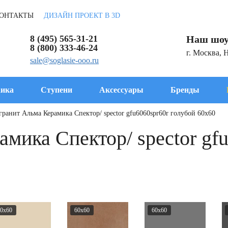
ОНТАКТЫ
ДИЗАЙН ПРОЕКТ В 3D
8 (495) 565-31-21
Наш шоу
8 (800) 333-46-24
г. Москва, 
sale@soglasie-ooo.ru
ика
Ступени
Аксессуары
Бренды
гранит Альма Керамика Спектор/ spector gfu6060spr60r голубой 60x60
мика Спектор/ spector gfu
0x60
60x60
60x60