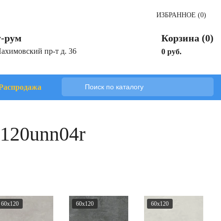
ИЗБРАННОЕ (0)
-рум
Корзина (0)
Нахимовский пр-т д. 36
0 руб.
Распродажа
0120unn04r
60x120
60x120
60x120