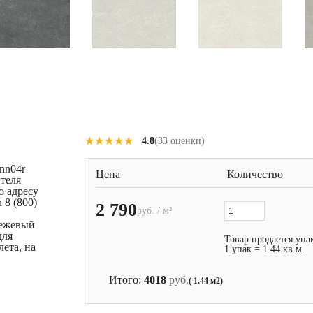
★★★★★
★★★★★
4.8
(33 оценки)
nn04r
Цена
Количество
теля
о адресу
 8 (800)
2 790
руб. / м²
бежевый
для
Товар продается упа
лета, на
1 упак = 1.44 кв.м.
Итого:
4018
руб.
( 1.44 м2)