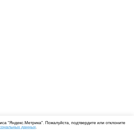
Оплата
Доставка
Дизайнерам
са “Яндекс.Метрика". Пожалуйста, подтвердите или отклоните
сональных данных
.
Согласие на обработку персональных данных