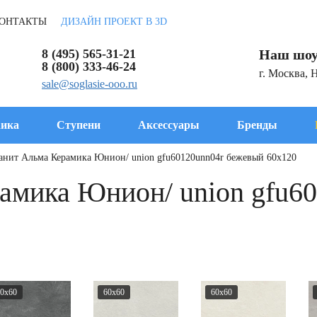
ОНТАКТЫ
ДИЗАЙН ПРОЕКТ В 3D
8 (495) 565-31-21
Наш шоу
8 (800) 333-46-24
г. Москва, 
sale@soglasie-ooo.ru
ика
Ступени
Аксессуары
Бренды
анит Альма Керамика Юнион/ union gfu60120unn04r бежевый 60x120
амика Юнион/ union gfu6
0x60
60x60
60x60