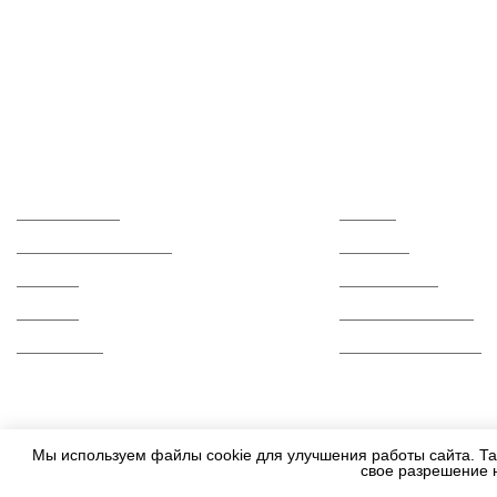
Каталог
О компании
Керамогранит
Отзывы
Керамическая плитка
Контакты
Мозаика
Сертификаты
Ступени
Вопросы и ответы
Распродажа
Гарантии и возврат
Мы используем файлы cookie для улучшения работы сайта. Та
свое разрешение 
2010-2026 - Все права защищены.