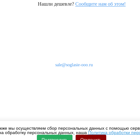
Нашли дешевле?
Сообщите нам об этом!
Наши контакты
8 (800) 333-46-24
Бесплатно по России
sale@soglasie-ooo.ru
г. Москва, Нахимовский пр-т д. 32
кже мы осуществляем сбор персональных данных с помощью серви
на обработку персональных данных, наша
Политика обработки пер
Подтвердить
Отклонить