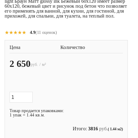
light Браун Матт glossy ink Бежевый 60x120 имеет размер
60x120, бежевый цвет и рисунок под бетон что позволяет
его применять для ванной, для кухни, для гостиной, для
прихожей, для спальни, для туалета, на теплый пол.
★★★★★
★★★★★
4.9
(11 оценок)
Цена
Количество
2 650
руб. / м²
Товар продается упаковками:
1 упак = 1.44 кв.м.
Итого:
3816
руб.
( 1.44 м2)