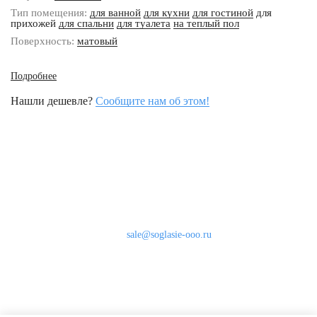
Тип помещения:
для ванной
для кухни
для гостиной
для
прихожей
для спальни
для туалета
на теплый пол
Поверхность:
матовый
Подробнее
Нашли дешевле?
Сообщите нам об этом!
Наши контакты
8 (800) 333-46-24
Бесплатно по России
sale@soglasie-ooo.ru
г. Москва, Нахимовский пр-т д. 32
Оплата
Доставка