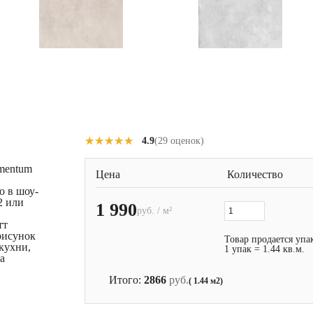
★★★★★
★★★★★
4.9
(29 оценок)
ementum
Цена
Количество
о в шоу-
2 или
1 990
руб. / м²
тт
рисунок
Товар продается упа
 кухни,
1 упак = 1.44 кв.м.
а
Итого:
2866
руб.
( 1.44 м2)