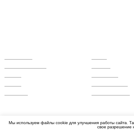
Каталог
О компании
Керамогранит
Отзывы
Керамическая плитка
Контакты
Мозаика
Сертификаты
Ступени
Вопросы и ответы
Распродажа
Гарантии и возврат
Мы используем файлы cookie для улучшения работы сайта. Та
свое разрешение 
2010-2026 - Все права защищены.