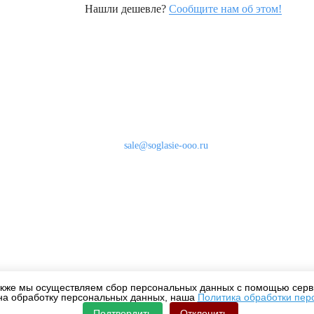
Нашли дешевле?
Сообщите нам об этом!
Наши контакты
8 (800) 333-46-24
Бесплатно по России
sale@soglasie-ooo.ru
г. Москва, Нахимовский пр-т д. 32
кже мы осуществляем сбор персональных данных с помощью серви
на обработку персональных данных, наша
Политика обработки пер
Подтвердить
Отклонить