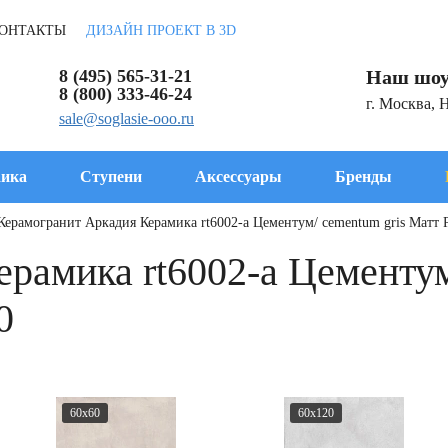
ОНТАКТЫ
ДИЗАЙН ПРОЕКТ В 3D
8 (495) 565-31-21
Наш шоу
8 (800) 333-46-24
г. Москва, 
sale@soglasie-ooo.ru
ика
Ступени
Аксессуары
Бренды
Керамогранит Аркадия Керамика rt6002-a Цементум/ cementum gris Матт 
рамика rt6002-a Цементум
0
60x60
60x120