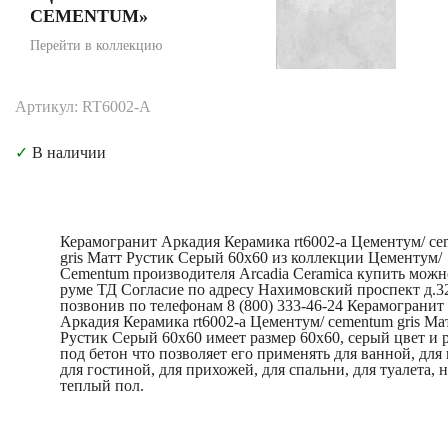
CEMENTUM»
Перейти в коллекцию
Артикул: RT6002-A
✓
В наличии
Керамогранит Аркадия Керамика rt6002-a Цементум/ c
gris Матт Рустик Серый 60x60 из коллекции Цементум/
Cementum производителя Arcadia Ceramica купить можн
руме ТД Согласие по адресу Нахимовский проспект д.3
позвонив по телефонам 8 (800) 333-46-24 Керамогранит
Аркадия Керамика rt6002-a Цементум/ cementum gris Ма
Рустик Серый 60x60 имеет размер 60x60, серый цвет и 
под бетон что позволяет его применять для ванной, для
для гостиной, для прихожей, для спальни, для туалета, н
теплый пол.