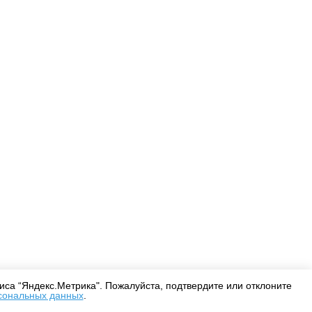
Оплата
Доставка
Дизайнерам
са “Яндекс.Метрика". Пожалуйста, подтвердите или отклоните
сональных данных
.
Согласие на обработку персональных данных