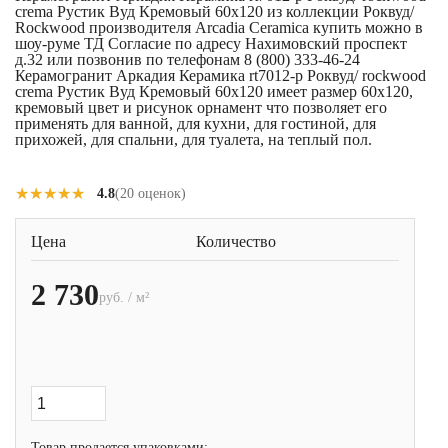
crema Рустик Вуд Кремовый 60x120 из коллекции Роквуд/
Rockwood производителя Arcadia Ceramica купить можно в
шоу-руме ТД Согласие по адресу Нахимовский проспект
д.32 или позвонив по телефонам 8 (800) 333-46-24
Керамогранит Аркадия Керамика rt7012-p Роквуд/ rockwood
crema Рустик Вуд Кремовый 60x120 имеет размер 60x120,
кремовый цвет и рисунок орнамент что позволяет его
применять для ванной, для кухни, для гостиной, для
прихожей, для спальни, для туалета, на теплый пол.
★★★★★
★★★★★
4.8
(20 оценок)
Цена
Количество
2 730
руб. / м²
Товар продается упаковками: