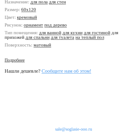
Назначение:
для пола
для стен
Размер:
60x120
Цвет:
кремовый
Рисунок:
орнамент
под дерево
Тип помещения:
для ванной
для кухни
для гостиной
для
прихожей
для спальни
для туалета
на теплый пол
Поверхность:
матовый
Подробнее
Нашли дешевле?
Сообщите нам об этом!
Наши контакты
8 (800) 333-46-24
Бесплатно по России
sale@soglasie-ooo.ru
г. Москва, Нахимовский пр-т д. 32