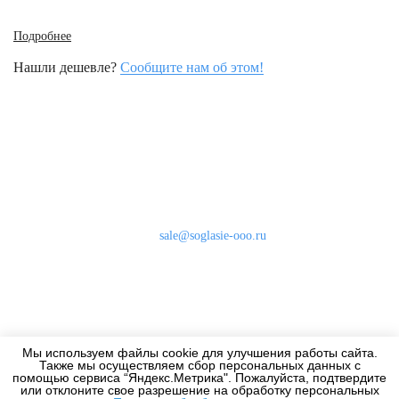
Подробнее
Нашли дешевле?
Сообщите нам об этом!
Наши контакты
8 (800) 333-46-24
Бесплатно по России
sale@soglasie-ooo.ru
г. Москва, Нахимовский пр-т д. 32
Оплата
Доставка
Мы используем файлы cookie для улучшения работы сайта.
Дизайнерам
Также мы осуществляем сбор персональных данных с
помощью сервиса “Яндекс.Метрика". Пожалуйста, подтвердите
или отклоните свое разрешение на обработку персональных