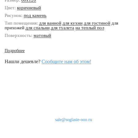
Размер:
60x120
Цвет:
коричневый
Рисунок:
под камень
Тип помещения:
для ванной
для кухни
для гостиной
для
прихожей
для спальни
для туалета
на теплый пол
Поверхность:
матовый
Подробнее
Нашли дешевле?
Сообщите нам об этом!
Наши контакты
8 (800) 333-46-24
Бесплатно по России
sale@soglasie-ooo.ru
г. Москва, Нахимовский пр-т д. 32