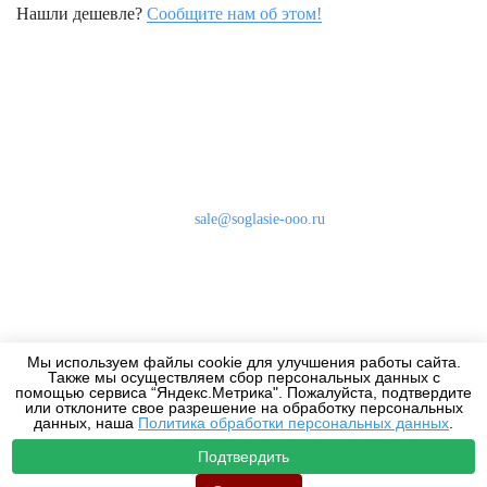
Нашли дешевле?
Сообщите нам об этом!
Наши контакты
8 (800) 333-46-24
Бесплатно по России
sale@soglasie-ooo.ru
г. Москва, Нахимовский пр-т д. 32
Оплата
Доставка
Мы используем файлы cookie для улучшения работы сайта.
Дизайнерам
Также мы осуществляем сбор персональных данных с
помощью сервиса “Яндекс.Метрика". Пожалуйста, подтвердите
или отклоните свое разрешение на обработку персональных
данных, наша
Политика обработки персональных данных
.
Подтвердить
2010-2026 - Все права защищены.