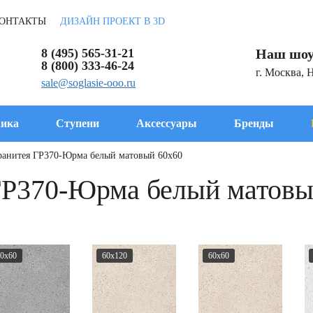
ОНТАКТЫ
ДИЗАЙН ПРОЕКТ В 3D
8 (495) 565-31-21
Наш шоу
8 (800) 333-46-24
г. Москва, 
sale@soglasie-ooo.ru
ика
Ступени
Аксессуары
Бренды
ранитея ГР370-Юрма белый матовый 60x60
ГР370-Юрма белый матовы
0x60
60x120
60x60