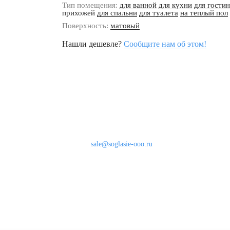
Тип помещения:
для ванной
для кухни
для гости
прихожей
для спальни
для туалета
на теплый пол
Поверхность:
матовый
Нашли дешевле?
Сообщите нам об этом!
Наши контакты
8 (800) 333-46-24
Бесплатно по России
sale@soglasie-ooo.ru
г. Москва, Нахимовский пр-т д. 32