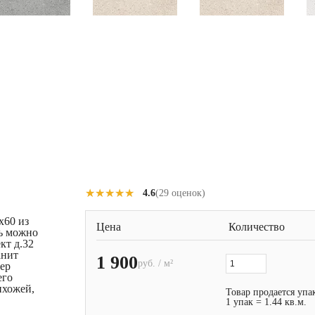
★★★★★
★★★★★
4.6
(29 оценок)
x60 из
Цена
Количество
ь можно
кт д.32
анит
1 900
руб. / м²
ер
его
ихожей,
Товар продается упа
1 упак = 1.44 кв.м.