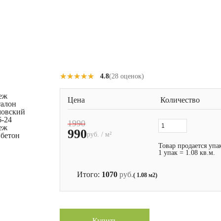
★★★★★
★★★★★
4.8
(28 оценок)
еж
Цена
Количество
талон
мовский
6-24
1990
еж
990
руб. / м²
 бетон
Товар продается упа
1 упак = 1.08 кв.м.
Итого:
1070
руб.
( 1.08 м2)
Купить