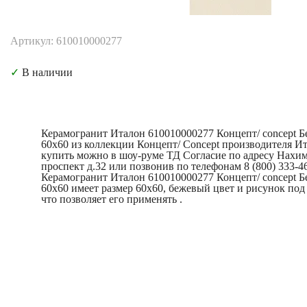
Артикул: 610010000277
✓
В наличии
Керамогранит Италон 610010000277 Концепт/ concept Б
60x60 из коллекции Концепт/ Concept производителя И
купить можно в шоу-руме ТД Согласие по адресу Нахи
проспект д.32 или позвонив по телефонам 8 (800) 333-4
Керамогранит Италон 610010000277 Концепт/ concept Б
60x60 имеет размер 60x60, бежевый цвет и рисунок под
что позволяет его применять .