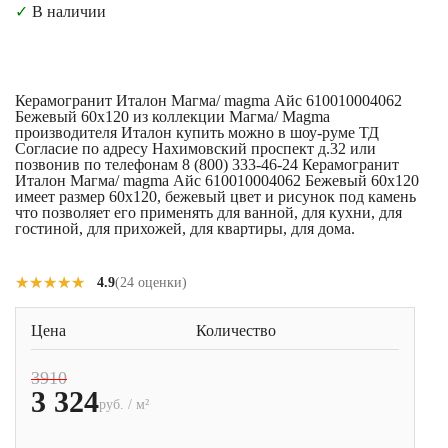
✓
В наличии
Керамогранит Италон Магма/ magma Айс 610010004062
Бежевый 60x120 из коллекции Магма/ Magma
производителя Италон купить можно в шоу-руме ТД
Согласие по адресу Нахимовский проспект д.32 или
позвонив по телефонам 8 (800) 333-46-24 Керамогранит
Италон Магма/ magma Айс 610010004062 Бежевый 60x120
имеет размер 60x120, бежевый цвет и рисунок под камень
что позволяет его применять для ванной, для кухни, для
гостиной, для прихожей, для квартиры, для дома.
★★★★★
★★★★★
4.9
(24 оценки)
Цена
Количество
3910
3 324
руб. / м²