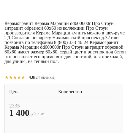
Керамогранит Керама Марацци dd600600r Про Стоун
антрацит обрезной 60x60 из коллекции Про Стоун
производителя Керама Марацци купить можно в шоу-руме
ТД Согласие по адресу Нахимовский проспект д.32 или
позвонив по телефонам 8 (800) 333-46-24 Керамогранит
Керама Марацци dd600600r Про Стоун антрацит обрезной
60x60 имеет размер 60x60, серый цвет и рисунок под бетон
что позволяет его применять для гостиной, для прихожей,
для улицы, на теплый пол.
★★★★★
★★★★★
4.8
(24 оценки)
Цена
Количество
2335
1 400
руб. / м²