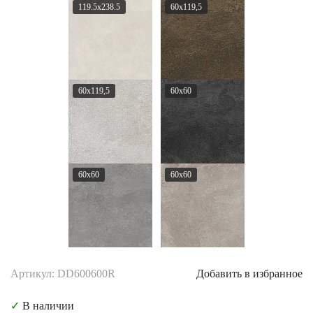
119.5x238.5
60x119,5
60x119,5
60x60
60x60
60x60
Артикул: DD600600R
Добавить в избранное
✓
В наличии