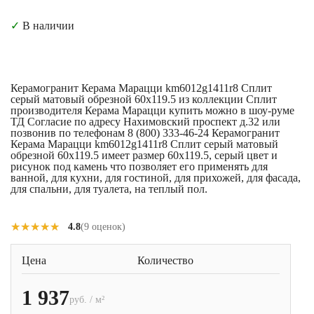
✓
В наличии
Керамогранит Керама Марацци km6012g1411r8 Сплит
серый матовый обрезной 60x119.5 из коллекции Сплит
производителя Керама Марацци купить можно в шоу-руме
ТД Согласие по адресу Нахимовский проспект д.32 или
позвонив по телефонам 8 (800) 333-46-24 Керамогранит
Керама Марацци km6012g1411r8 Сплит серый матовый
обрезной 60x119.5 имеет размер 60x119.5, серый цвет и
рисунок под камень что позволяет его применять для
ванной, для кухни, для гостиной, для прихожей, для фасада,
для спальни, для туалета, на теплый пол.
★★★★★
★★★★★
4.8
(9 оценок)
Цена
Количество
1 937
руб. / м²