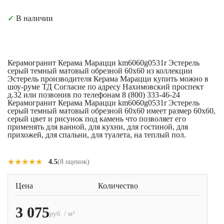
✓
В наличии
Керамогранит Керама Марацци km6060g0531r Эстерель
серый темный матовый обрезной 60x60 из коллекции
Эстерель производителя Керама Марацци купить можно в
шоу-руме ТД Согласие по адресу Нахимовский проспект
д.32 или позвонив по телефонам 8 (800) 333-46-24
Керамогранит Керама Марацци km6060g0531r Эстерель
серый темный матовый обрезной 60x60 имеет размер 60x60,
серый цвет и рисунок под камень что позволяет его
применять для ванной, для кухни, для гостиной, для
прихожей, для спальни, для туалета, на теплый пол.
★★★★★
★★★★★
4.5
(8 оценок)
Цена
Количество
3 075
руб. / м²