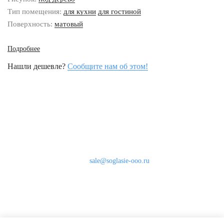
Тип помещения:
для кухни
для гостиной
Поверхность:
матовый
Подробнее
Нашли дешевле?
Сообщите нам об этом!
Наши контакты
8 (800) 333-46-24
Бесплатно по России
sale@soglasie-ooo.ru
г. Москва, Нахимовский пр-т д. 32
Оплата
Доставка