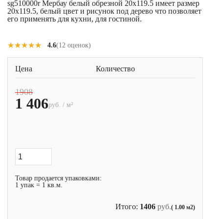
sg510000r Мербау белый обрезной 20x119.5 имеет размер
20x119.5, белый цвет и рисунок под дерево что позволяет
его применять для кухни, для гостиной.
★★★★★
★★★★★
4.6
(12 оценок)
Цена
Количество
1908
1 406
руб. / м²
Товар продается упаковками:
1 упак = 1 кв.м.
Итого:
1406
руб.
( 1.00 м2)