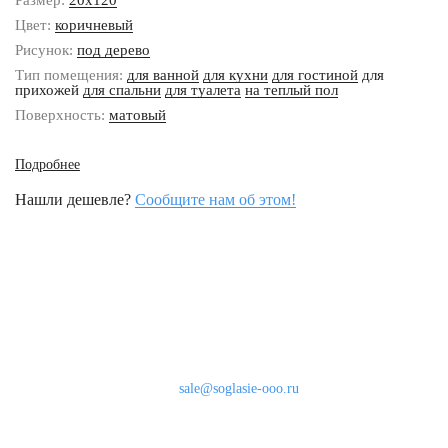
Размер:
20x120
Цвет:
коричневый
Рисунок:
под дерево
Тип помещения:
для ванной
для кухни
для гостиной
для
прихожей
для спальни
для туалета
на теплый пол
Поверхность:
матовый
Подробнее
Нашли дешевле?
Сообщите нам об этом!
Наши контакты
8 (800) 333-46-24
Бесплатно по России
sale@soglasie-ooo.ru
г. Москва, Нахимовский пр-т д. 32