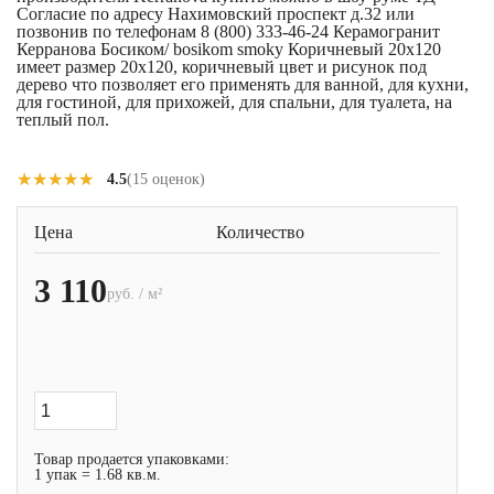
Согласие по адресу Нахимовский проспект д.32 или
позвонив по телефонам 8 (800) 333-46-24 Керамогранит
Керранова Босиком/ bosikom smoky Коричневый 20x120
имеет размер 20x120, коричневый цвет и рисунок под
дерево что позволяет его применять для ванной, для кухни,
для гостиной, для прихожей, для спальни, для туалета, на
теплый пол.
★★★★★
★★★★★
4.5
(15 оценок)
Цена
Количество
3 110
руб. / м²
Товар продается упаковками:
1 упак = 1.68 кв.м.