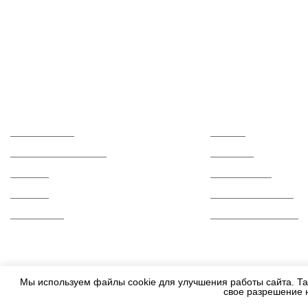
Каталог
О компании
Керамогранит
Отзывы
Керамическая плитка
Контакты
Мозаика
Сертификаты
Ступени
Вопросы и ответы
Распродажа
Гарантии и возврат
Мы используем файлы cookie для улучшения работы сайта. Та
свое разрешение 
2010-2026 - Все права защищены.