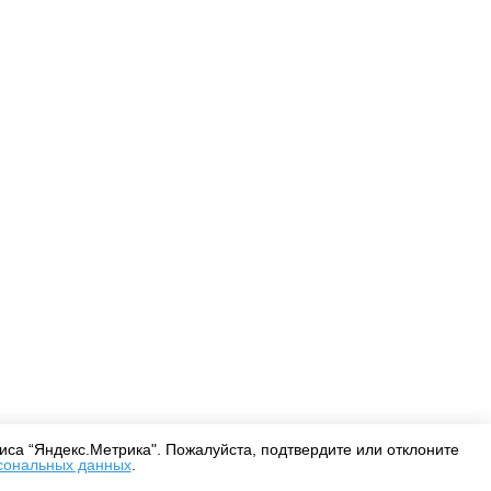
Оплата
Доставка
Дизайнерам
са “Яндекс.Метрика". Пожалуйста, подтвердите или отклоните
сональных данных
.
Согласие на обработку персональных данных