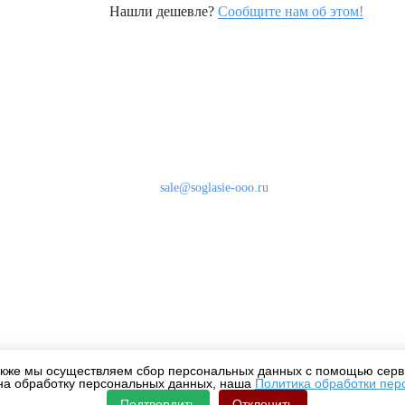
Нашли дешевле?
Сообщите нам об этом!
Наши контакты
8 (800) 333-46-24
Бесплатно по России
sale@soglasie-ooo.ru
г. Москва, Нахимовский пр-т д. 32
кже мы осуществляем сбор персональных данных с помощью серви
на обработку персональных данных, наша
Политика обработки пер
Подтвердить
Отклонить