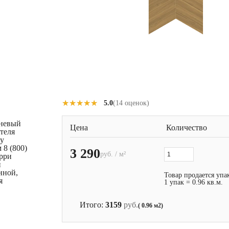
★★★★★
★★★★★
5.0
(14 оценок)
чневый
Цена
Количество
теля
су
 8 (800)
3 290
руб. / м²
ерри
и
нной,
Товар продается упа
я
1 упак = 0.96 кв.м.
Итого:
3159
руб.
( 0.96 м2)