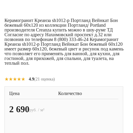
Керамогранит Креанза sh1012-p Портланд Вейнкат Бон
бежевый 60x120 из коллекции Портланд/ Portland
производителя Creanza купить можно в шоу-руме ТД
Согласие по адресу Нахимовский проспект д.32 или
позвонив по телефонам 8 (800) 333-46-24 Керамогранит
Креанза sh1012-p Портланд Вейнкат Бон бежевый 60x120
имеет размер 60x120, бежевый цвет и рисунок под камень
что позволяет его применять для ванной, для кухни, для
гостиной, для прихожей, для спальни, для туалета, на
теплый пол.
★★★★★
★★★★★
4.9
(21 оценка)
Цена
Количество
2 690
руб. / м²