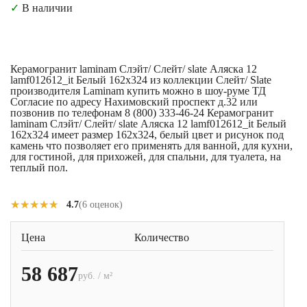
✓
В наличии
Керамогранит laminam Слэйт/ Слейт/ slate Аляска 12
lamf012612_it Белый 162x324 из коллекции Слейт/ Slate
производителя Laminam купить можно в шоу-руме ТД
Согласие по адресу Нахимовский проспект д.32 или
позвонив по телефонам 8 (800) 333-46-24 Керамогранит
laminam Слэйт/ Слейт/ slate Аляска 12 lamf012612_it Белый
162x324 имеет размер 162x324, белый цвет и рисунок под
камень что позволяет его применять для ванной, для кухни,
для гостиной, для прихожей, для спальни, для туалета, на
теплый пол.
★★★★★
★★★★★
4.7
(6 оценок)
Цена
Количество
58 687
руб. / м²