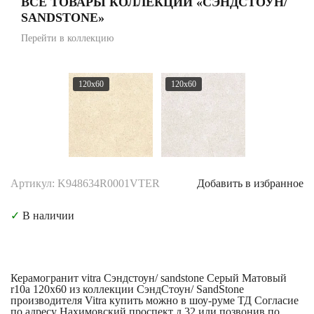
ВСЕ ТОВАРЫ КОЛЛЕКЦИИ «СЭНДСТОУН/
SANDSTONE»
Перейти в коллекцию
120x60
120x60
Артикул: K948634R0001VTER
Добавить в избранное
✓
В наличии
Керамогранит vitra Сэндстоун/ sandstone Серый Матовый
r10a 120x60 из коллекции СэндСтоун/ SandStone
производителя Vitra купить можно в шоу-руме ТД Согласие
по адресу Нахимовский проспект д.32 или позвонив по