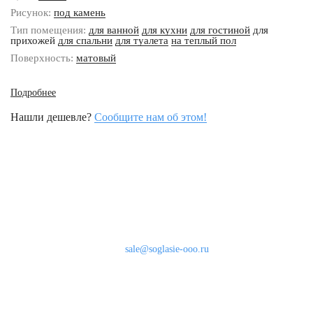
Рисунок:
под камень
Тип помещения:
для ванной
для кухни
для гостиной
для
прихожей
для спальни
для туалета
на теплый пол
Поверхность:
матовый
Подробнее
Нашли дешевле?
Сообщите нам об этом!
Наши контакты
8 (800) 333-46-24
Бесплатно по России
sale@soglasie-ooo.ru
г. Москва, Нахимовский пр-т д. 32
Оплата