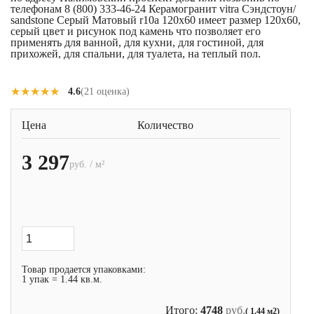
телефонам 8 (800) 333-46-24 Керамогранит vitra Сэндстоун/
sandstone Серый Матовый r10a 120x60 имеет размер 120x60,
серый цвет и рисунок под камень что позволяет его
применять для ванной, для кухни, для гостиной, для
прихожей, для спальни, для туалета, на теплый пол.
★★★★★
★★★★★
4.6
(21 оценка)
Цена
Количество
3 297
руб. / м²
Товар продается упаковками:
1 упак = 1.44 кв.м.
Итого:
4748
руб.
( 1.44 м2)