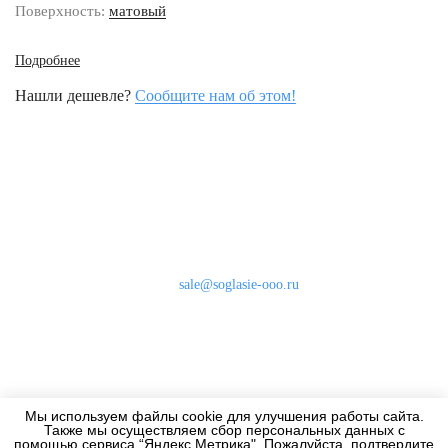
Поверхность:
матовый
Подробнее
Нашли дешевле?
Сообщите нам об этом!
Наши контакты
8 (800) 333-46-24
Бесплатно по России
sale@soglasie-ooo.ru
г. Москва, Нахимовский пр-т д. 32
Оплата
Доставка
Мы используем файлы cookie для улучшения работы сайта.
Дизайнерам
Также мы осуществляем сбор персональных данных с
помощью сервиса “Яндекс.Метрика". Пожалуйста, подтвердите