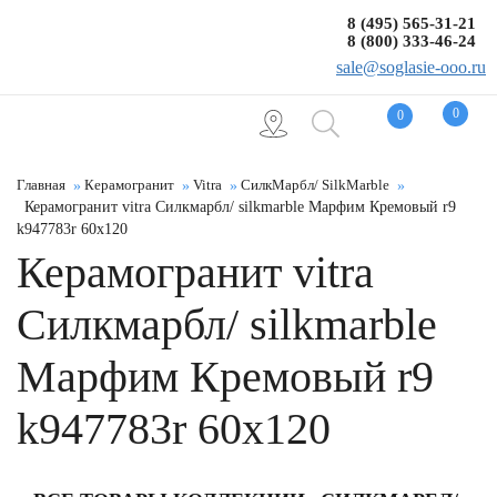
8 (495) 565-31-21
8 (800) 333-46-24
sale@soglasie-ooo.ru
0
0
Главная
Керамогранит
Vitra
СилкМарбл/ SilkMarble
Керамогранит vitra Силкмарбл/ silkmarble Марфим Кремовый r9
k947783r 60x120
Керамогранит vitra
Силкмарбл/ silkmarble
Марфим Кремовый r9
k947783r 60x120