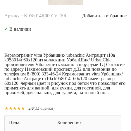
Артикул: K958014R0001VTER
Добавить в избранное
✓
В наличии
Керамогранит vitra Урбаншик/ urbanchic Антрацит r10a
k958014r 60x120 из коллекции УрбанШик/ UrbanChic
производителя Vitra купить можно в шоу-руме ТД Согласие
по адресу Нахимовский проспект д.32 или позвонив по
телефонам 8 (800) 333-46-24 Керамогранит vitra Урбаншик/
urbanchic Антрацит r10a k958014r 60x120 имеет размер
60x120, черный цвет и рисунок под бетон что позволяет его
применять для ванной, для кухни, для гостиной, для
прихожей, для спальни, для туалета, на теплый пол.
★★★★★
★★★★★
5.0
(32 оценки)
Цена
Количество