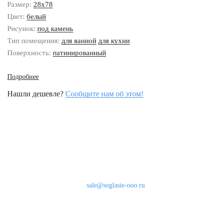
Размер:
28x78
Цвет:
белый
Рисунок:
под камень
Тип помещения:
для ванной
для кухни
Поверхность:
патинированный
Подробнее
Нашли дешевле?
Сообщите нам об этом!
Наши контакты
8 (800) 333-46-24
Бесплатно по России
sale@soglasie-ooo.ru
г. Москва, Нахимовский пр-т д. 32