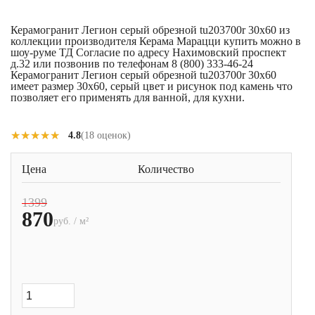
Керамогранит Легион серый обрезной tu203700r 30x60 из
коллекции производителя Керама Марацци купить можно в
шоу-руме ТД Согласие по адресу Нахимовский проспект
д.32 или позвонив по телефонам 8 (800) 333-46-24
Керамогранит Легион серый обрезной tu203700r 30x60
имеет размер 30x60, серый цвет и рисунок под камень что
позволяет его применять для ванной, для кухни.
★★★★★
★★★★★
4.8
(18 оценок)
Цена
Количество
1399
870
руб. / м²