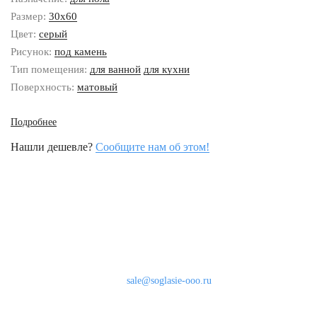
Размер:
30x60
Цвет:
серый
Рисунок:
под камень
Тип помещения:
для ванной
для кухни
Поверхность:
матовый
Подробнее
Нашли дешевле?
Сообщите нам об этом!
Наши контакты
8 (800) 333-46-24
Бесплатно по России
sale@soglasie-ooo.ru
г. Москва, Нахимовский пр-т д. 32