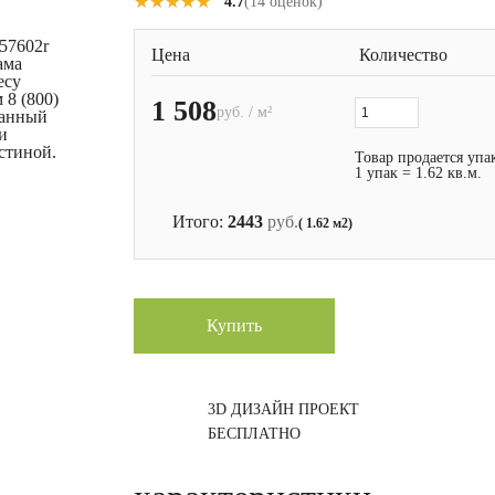
★★★★★
★★★★★
4.7
(14 оценок)
57602r
Цена
Количество
ама
есу
 8 (800)
1 508
руб. / м²
ванный
и
стиной.
Товар продается упа
1 упак = 1.62 кв.м.
Итого:
2443
руб.
( 1.62 м2)
Купить
3D ДИЗАЙН ПРОЕКТ
БЕСПЛАТНО