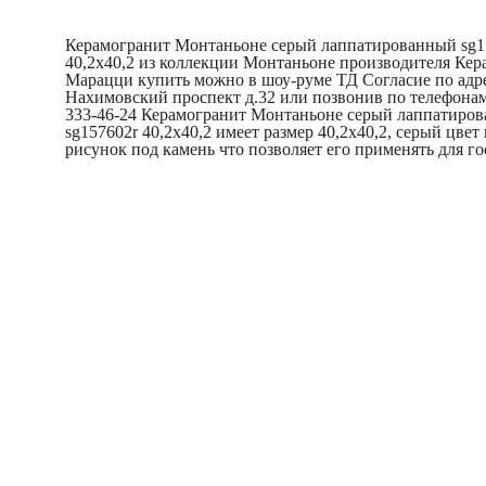
Керамогранит Монтаньоне серый лаппатированный sg1
40,2x40,2 из коллекции Монтаньоне производителя Кер
Марацци купить можно в шоу-руме ТД Согласие по адр
Нахимовский проспект д.32 или позвонив по телефонам
333-46-24 Керамогранит Монтаньоне серый лаппатиро
sg157602r 40,2x40,2 имеет размер 40,2x40,2, серый цвет 
рисунок под камень что позволяет его применять для го