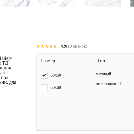
★★★★★
★★★★★
4.9
(19 оценок)
Пайер/
Размер
Тип
е ТД
звонив
yer
матовый
60x60
 под
хни, для
полированный
60x60