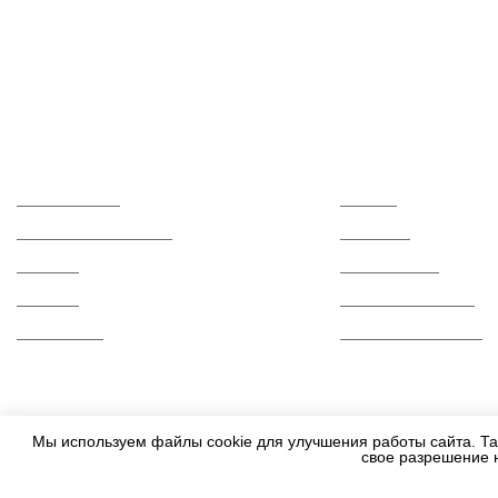
Каталог
О компании
Керамогранит
Отзывы
Керамическая плитка
Контакты
Мозаика
Сертификаты
Ступени
Вопросы и ответы
Распродажа
Гарантии и возврат
Мы используем файлы cookie для улучшения работы сайта. Та
свое разрешение 
2010-2026 - Все права защищены.