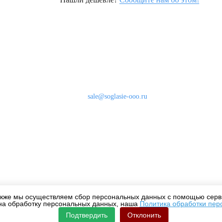
Наши контакты
8 (800) 333-46-24
Бесплатно по России
sale@soglasie-ooo.ru
г. Москва, Нахимовский пр-т д. 32
кже мы осуществляем сбор персональных данных с помощью серви
на обработку персональных данных, наша
Политика обработки пер
Подтвердить
Отклонить