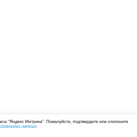
Оплата
Доставка
Дизайнерам
са “Яндекс.Метрика". Пожалуйста, подтвердите или отклоните
сональных данных
.
Согласие на обработку персональных данных