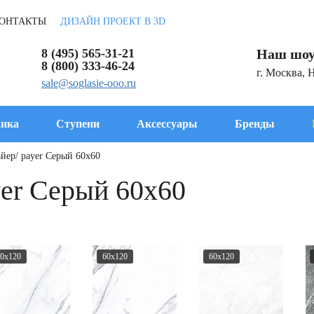
ОНТАКТЫ
ДИЗАЙН ПРОЕКТ В 3D
8 (495) 565-31-21
Наш шоу
8 (800) 333-46-24
г. Москва, 
sale@soglasie-ooo.ru
ика
Ступени
Аксессуары
Бренды
йер/ payer Серый 60x60
yer Серый 60x60
0x120
60x120
60x120