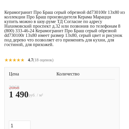
Керамогранит Про Браш серый обрезной dd730100r 13x80 из
коллекции Про Браш производителя Керама Марацци
купить можно в шоу-руме ТД Согласие по адресу
Нахимовский проспект д.32 или позвонив по телефонам 8
(800) 333-46-24 Керамогранит Про Браш серый обрезной
dd730100r 13x80 имеет размер 13x80, серый цвет и рисунок
под дерево что позволяет его применять для кухни, для
гостиной, для прихожей.
★★★★★
★★★★★
4.7
(18 оценок)
Цена
Количество
2068
1 490
руб. / м²