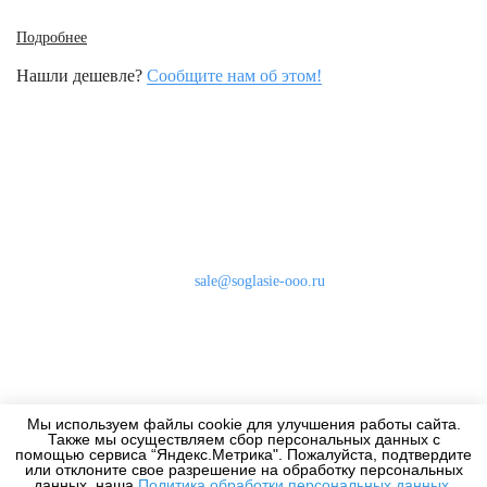
Подробнее
Нашли дешевле?
Сообщите нам об этом!
Наши контакты
8 (800) 333-46-24
Бесплатно по России
sale@soglasie-ooo.ru
г. Москва, Нахимовский пр-т д. 32
Оплата
Доставка
Мы используем файлы cookie для улучшения работы сайта.
Дизайнерам
Также мы осуществляем сбор персональных данных с
помощью сервиса “Яндекс.Метрика". Пожалуйста, подтвердите
или отклоните свое разрешение на обработку персональных
данных, наша
Политика обработки персональных данных
.