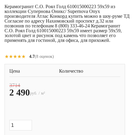
Керамогранит С.О. Роял Голд 610015000223 59x59 из
коллекции Супернова Оникс/ Supernova Onyx
производителя Атлас Конкорд купить можно в шоу-руме ТД
Согласие по адресу Нахимовский проспект д.32 или
позвонив по телефонам 8 (800) 333-46-24 Керамогранит
С.О. Роял Голд 610015000223 59x59 имеет размер 59x59,
золотой цвет и рисунок под камень что позволяет его
применять для гостиной, для офиса, для прихожей.
★★★★★
★★★★★
4.7
(8 оценок)
Цена
Количество
3714
2 490
руб. / м²