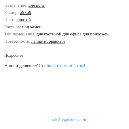
Назначение:
для пола
Размер:
59x59
Цвет:
золотой
Рисунок:
под камень
Тип помещения:
для гостиной
для офиса
для прихожей
Поверхность:
лаппатированный
Подробнее
Нашли дешевле?
Сообщите нам об этом!
Наши контакты
8 (800) 333-46-24
Бесплатно по России
sale@soglasie-ooo.ru
г. Москва, Нахимовский пр-т д. 32