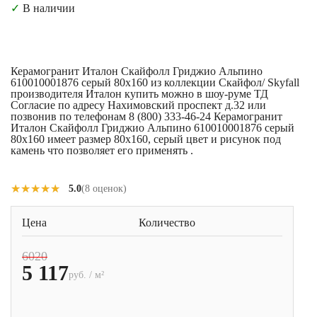
✓
В наличии
Керамогранит Италон Скайфолл Гриджио Альпино
610010001876 серый 80x160 из коллекции Скайфол/ Skyfall
производителя Италон купить можно в шоу-руме ТД
Согласие по адресу Нахимовский проспект д.32 или
позвонив по телефонам 8 (800) 333-46-24 Керамогранит
Италон Скайфолл Гриджио Альпино 610010001876 серый
80x160 имеет размер 80x160, серый цвет и рисунок под
камень что позволяет его применять .
★★★★★
★★★★★
5.0
(8 оценок)
Цена
Количество
6020
5 117
руб. / м²