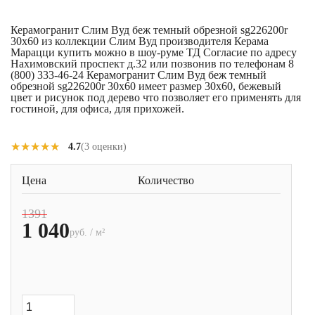
Керамогранит Слим Вуд беж темный обрезной sg226200r
30x60 из коллекции Слим Вуд производителя Керама
Марацци купить можно в шоу-руме ТД Согласие по адресу
Нахимовский проспект д.32 или позвонив по телефонам 8
(800) 333-46-24 Керамогранит Слим Вуд беж темный
обрезной sg226200r 30x60 имеет размер 30x60, бежевый
цвет и рисунок под дерево что позволяет его применять для
гостиной, для офиса, для прихожей.
★★★★★
★★★★★
4.7
(3 оценки)
Цена
Количество
1391
1 040
руб. / м²