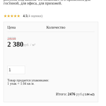
гостиной, для офиса, для прихожей.
★★★★★
★★★★★
4.5
(4 оценки)
Цена
Количество
2838
2 380
руб. / м²
Товар продается упаковками:
1 упак = 1.04 кв.м.
Итого:
2476
руб.
( 1.04 м2)