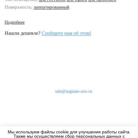
Поверхность:
лаппатированный
Подробнее
Нашли дешевле?
Сообщите нам об этом!
Наши контакты
8 (800) 333-46-24
Бесплатно по России
sale@soglasie-ooo.ru
г. Москва, Нахимовский пр-т д. 32
Оплата
Доставка
Мы используем файлы cookie для улучшения работы сайта.
Дизайнерам
Также мы осуществляем сбор персональных данных с