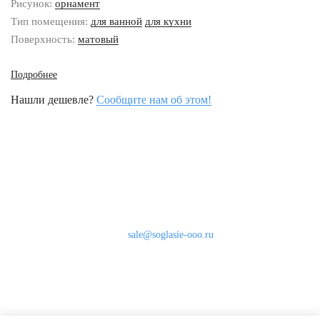
Рисунок:
орнамент
Тип помещения:
для ванной
для кухни
Поверхность:
матовый
Подробнее
Нашли дешевле?
Сообщите нам об этом!
Наши контакты
8 (800) 333-46-24
Бесплатно по России
sale@soglasie-ooo.ru
г. Москва, Нахимовский пр-т д. 32
Оплата
Доставка