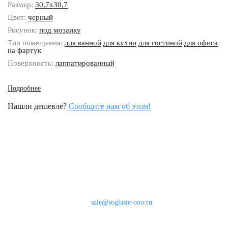
Размер:
30,7x30,7
Цвет:
черный
Рисунок:
под мозаику
Тип помещения:
для ванной
для кухни
для гостиной
для офиса
на фартук
Поверхность:
лаппатированный
Подробнее
Нашли дешевле?
Сообщите нам об этом!
Наши контакты
8 (800) 333-46-24
Бесплатно по России
sale@soglasie-ooo.ru
г. Москва, Нахимовский пр-т д. 32