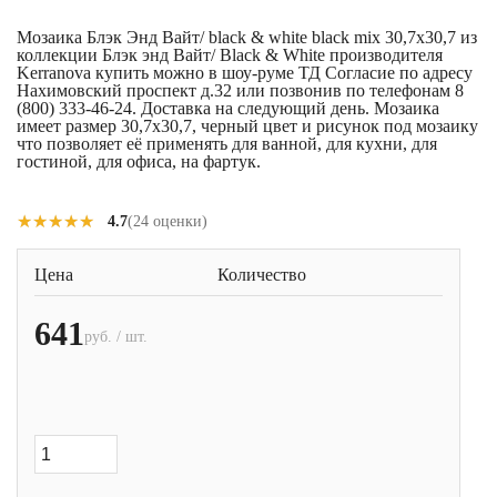
Мозаика Блэк Энд Вайт/ black & white black mix 30,7x30,7 из
коллекции Блэк энд Вайт/ Black & White производителя
Kerranova купить можно в шоу-руме ТД Согласие по адресу
Нахимовский проспект д.32 или позвонив по телефонам 8
(800) 333-46-24. Доставка на следующий день. Мозаика
имеет размер 30,7x30,7, черный цвет и рисунок под мозаику
что позволяет её применять для ванной, для кухни, для
гостиной, для офиса, на фартук.
★★★★★
★★★★★
4.7
(24 оценки)
Цена
Количество
641
руб. / шт.