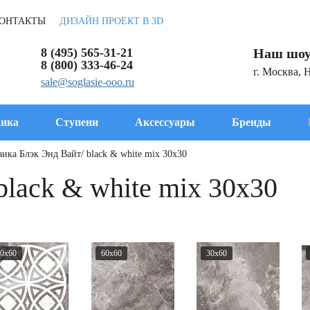
ОНТАКТЫ
ДИЗАЙН ПРОЕКТ В 3D
8 (495) 565-31-21
Наш шоу
8 (800) 333-46-24
г. Москва, 
sale@soglasie-ooo.ru
ика
Ступени
Аксессуары
Бренды
ика Блэк Энд Вайт/ black & white mix 30x30
black & white mix 30x30
0x60
60x60
30x60