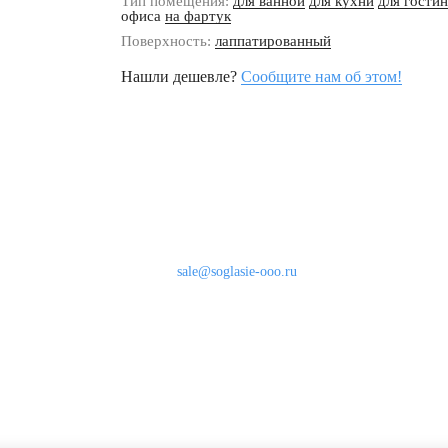
Тип помещения:
для ванной
для кухни
для гости
офиса
на фартук
Поверхность:
лаппатированный
Нашли дешевле?
Сообщите нам об этом!
Наши контакты
8 (800) 333-46-24
Бесплатно по России
sale@soglasie-ooo.ru
г. Москва, Нахимовский пр-т д. 32