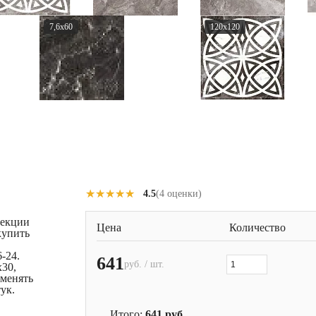
7,6x60
120x120
★★★★★
★★★★★
4.5
(4 оценки)
лекции
Цена
Количество
купить
-24.
641
руб. / шт.
x30,
именять
ук.
Итого:
641
руб.