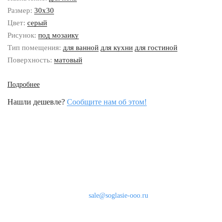
Размер:
30x30
Цвет:
серый
Рисунок:
под мозаику
Тип помещения:
для ванной
для кухни
для гостиной
Поверхность:
матовый
Подробнее
Нашли дешевле?
Сообщите нам об этом!
Наши контакты
8 (800) 333-46-24
Бесплатно по России
sale@soglasie-ooo.ru
г. Москва, Нахимовский пр-т д. 32